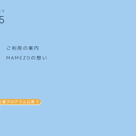
こう
15
ご利用の案内
MAMEZOの想い
支援プログラム公表