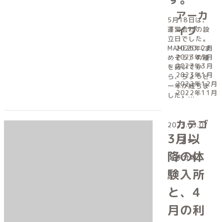
アーカ
5月18日は、
イブ
運営会社の設
立日でした。
MAMEZO（ま
2026年2月
2023年5月
めぞう）の種
2023年3月
を蒔いてか
2023年1月
ら、ちょうど
2022年12月
一年が経ちま
2022年11月
した。...
カテゴ
2023.03.07
3月以
リー
降の体
未分類
験入所
と、4
月の利