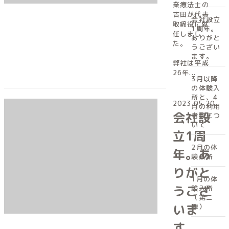
業療法士の
吉田が代表
会社設立
取締役に就
1周年。
任しまし
ありがと
た。
うござい
ます。
弊社は平成
26年...
3月以降
の体験入
所と、4
2023.05.20
月の利用
会社設
者数につ
いて
立1周
2月の体
年。あ
験入所
りがと
1月の体
うござ
験入所
（第ニ
いま
弾）
す。