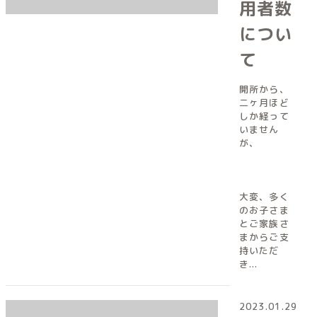
用者数
につい
て
開所から、
二ヶ月ほど
しか経って
いません
が、
大変、多く
のお子さま
とご家族さ
まからご支
持いただ
き...
2023.01.29