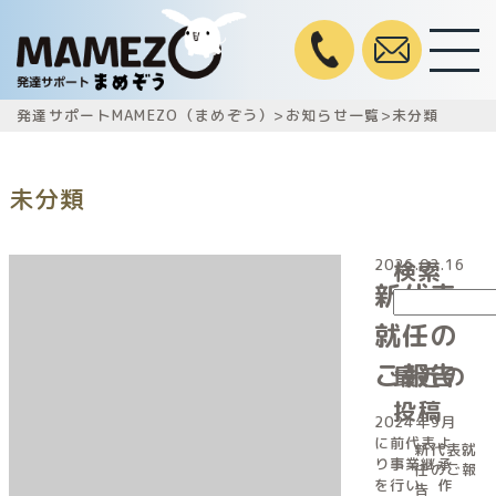
発達サポートMAMEZO（まめぞう）
>
お知らせ一覧
>
未分類
未分類
2026.02.16
検索
新代表
就任の
ご報告
最近の
投稿
2024年9月
に前代表よ
新代表就
り事業継承
任のご報
を行い、作
告