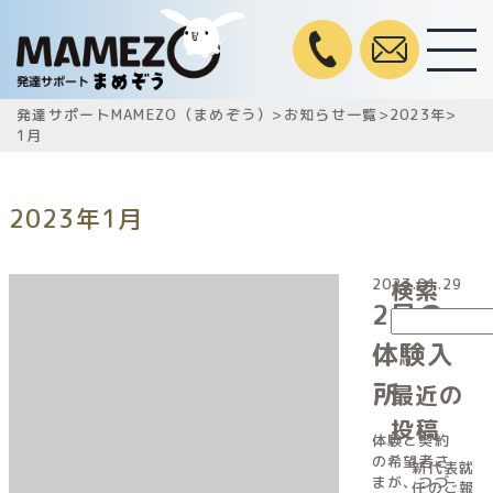
発達サポートMAMEZO（まめぞう）
>
お知らせ一覧
>
2023年
>
1月
2023年1月
2023.01.29
検索
2月の
体験入
所
最近の
投稿
体験と契約
の希望者さ
新代表就
まが、つづ
任のご報