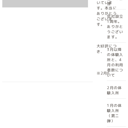
いていま
告
す。本当に
ありがとう
会社設立
ございま
1周年。
す。
ありがと
うござい
ます。
大好評につ
3月以降
き、
の体験入
所と、4
月の利用
者数につ
※2月6...
いて
2月の体
験入所
1月の体
験入所
（第ニ
弾）